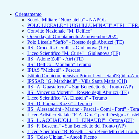
Orientamento
Scuola Militare "Nunziatella" - NAPOLI
POLO LICEALE “LUIGI ILLUMINATI” ATRI - TE
Convitto Nazionale "M. Delfico"
Open day di Orientamento 22 novembre 2025
Polo Liceale "Saffo" - Roseto degli Abruzzi (TE)
IIS "Crocetti - Cerulli" - Giulianova (TE)
Liceo Scientifico "M. Curie" - Giulianova (TE)
IIS "Adone Zoli" - Atri (TE)
IIS “Delfico - Montauti” Teramo
IPIAS "Michetti" - Pescara
Istituto Omnicomprensivo Primo Levi – Sant'Egidio-An
IPSSAR "G. Marchitelli" - Villa Santa Maria (CH)
IIS "A. Guastaferro" - San Benedetto del Tronto (AP)
IIS "Vincenzo Moretti" - Roseto degli Abruzzi (TE)
Liceo Scientifico "A. Einstein" - Teramo
IIS "Di Poppa - Rozzi" - Teramo
IIS "Alessandrini - Marino - Pascal - Comi - Forti" - Te
Liceo Artistico Statale "F. A. Grue" per il Design - Caste
IIS "L. ACCIAIUOLI – L. EINAUDI" - Ortona (CH)
IIS "F. Buscemi" - San Benedetto del Tronto (AP)
Liceo Scientifico "B. Rosetti"- San Benedetto del Tront
IIS “Celso Ulpiani” - Ascoli Piceno