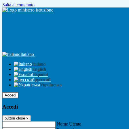
Salta al contenuto
Italiano
Italiano
English
Español
русский
Українська
Accedi
Accedi
button close
×
Nome Utente