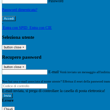
Password
Password dimenticata?
-
Entra con SPID
Entra con CIE
Seleziona utente
button close
×
Recupero password
button close
×
E-mail
Verrà inviato un messaggio all'indirizz
Non hai una e-mail associata al nome utente? Effettua il reset della password tram
E-mail inviata, si prega di controllare la casella di posta elettronica!
Errore
Chiudi