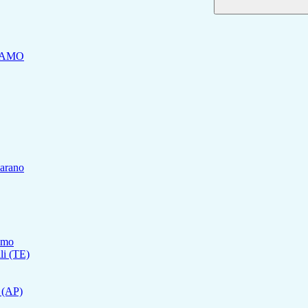
RAMO
carano
ramo
lli (TE)
o (AP)