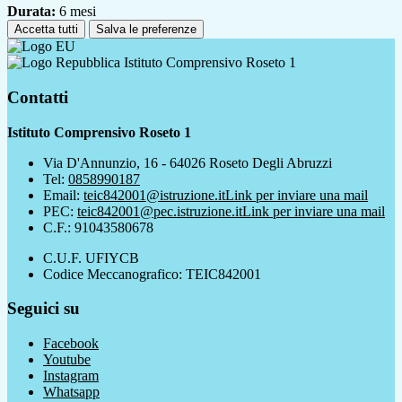
Durata:
6 mesi
Accetta tutti
Salva le preferenze
Istituto Comprensivo Roseto 1
Contatti
Istituto Comprensivo Roseto 1
Via D'Annunzio, 16 - 64026 Roseto Degli Abruzzi
Tel:
0858990187
Email:
teic842001@istruzione.it
Link per inviare una mail
PEC:
teic842001@pec.istruzione.it
Link per inviare una mail
C.F.: 91043580678
C.U.F. UFIYCB
Codice Meccanografico: TEIC842001
Seguici su
Facebook
Youtube
Instagram
Whatsapp