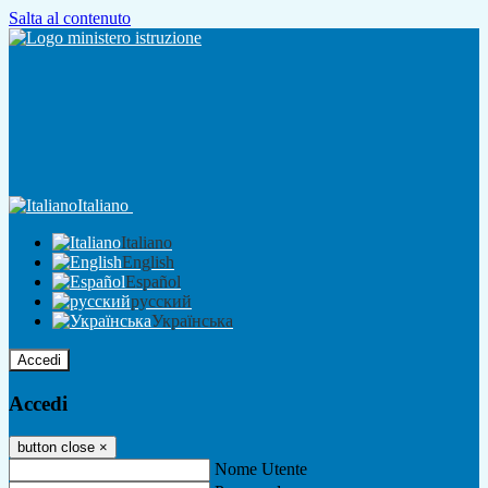
Salta al contenuto
Italiano
Italiano
English
Español
русский
Українська
Accedi
Accedi
button close
×
Nome Utente