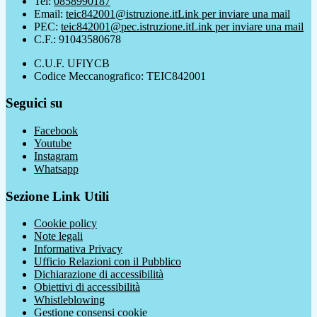
Tel:
0858990187
Email:
teic842001@istruzione.it
Link per inviare una mail
PEC:
teic842001@pec.istruzione.it
Link per inviare una mail
C.F.: 91043580678
C.U.F. UFIYCB
Codice Meccanografico: TEIC842001
Seguici su
Facebook
Youtube
Instagram
Whatsapp
Sezione Link Utili
Cookie policy
Note legali
Informativa Privacy
Ufficio Relazioni con il Pubblico
Dichiarazione di accessibilità
Obiettivi di accessibilità
Whistleblowing
Gestione consensi cookie