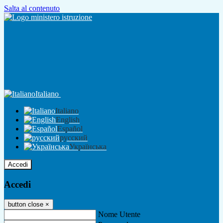
Salta al contenuto
Italiano
Italiano
English
Español
русский
Українська
Accedi
Accedi
button close
×
Nome Utente