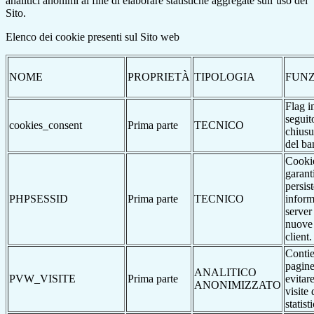
analitici anonimi al fine di elaborare statistiche aggregate sull’uso del
Sito.
Elenco dei cookie presenti sul Sito web
NOME
PROPRIETÀ
TIPOLOGIA
FUNZ
Flag i
seguit
cookies_consent
Prima parte
TECNICO
chiusu
del ba
Cookie
garant
persis
PHPSESSID
Prima parte
TECNICO
inform
server
nuove 
client.
Contie
pagine
ANALITICO
PVW_VISITE
Prima parte
evitar
ANONIMIZZATO
visite 
statist