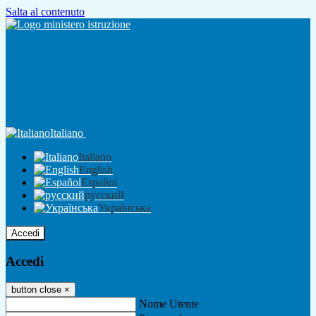
Salta al contenuto
Italiano
Italiano
English
Español
русский
Українська
Accedi
Accedi
button close
×
Nome Utente