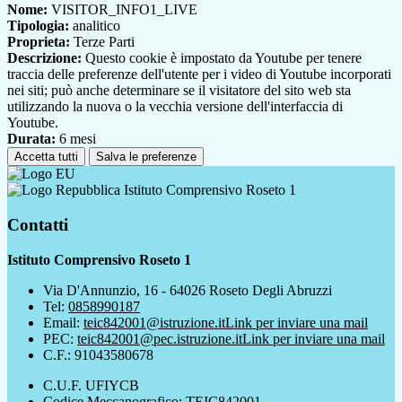
Nome:
VISITOR_INFO1_LIVE
Tipologia:
analitico
Proprieta:
Terze Parti
Descrizione:
Questo cookie è impostato da Youtube per tenere
traccia delle preferenze dell'utente per i video di Youtube incorporati
nei siti; può anche determinare se il visitatore del sito web sta
utilizzando la nuova o la vecchia versione dell'interfaccia di
Youtube.
Durata:
6 mesi
Accetta tutti
Salva le preferenze
Istituto Comprensivo Roseto 1
Contatti
Istituto Comprensivo Roseto 1
Via D'Annunzio, 16 - 64026 Roseto Degli Abruzzi
Tel:
0858990187
Email:
teic842001@istruzione.it
Link per inviare una mail
PEC:
teic842001@pec.istruzione.it
Link per inviare una mail
C.F.: 91043580678
C.U.F. UFIYCB
Codice Meccanografico: TEIC842001