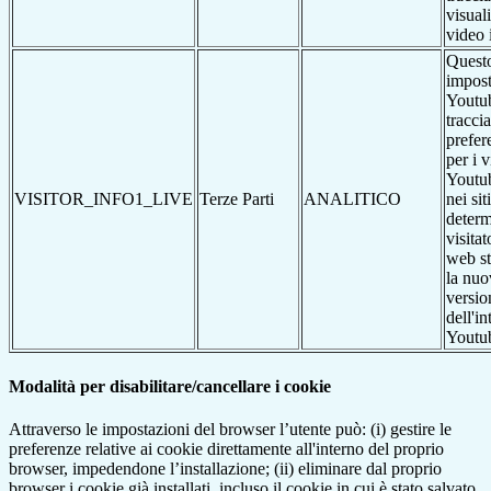
visual
video 
Questo
impost
Youtub
traccia
prefer
per i 
Youtub
VISITOR_INFO1_LIVE
Terze Parti
ANALITICO
nei si
determ
visitat
web st
la nuo
versio
dell'in
Youtu
Modalità per disabilitare/cancellare i cookie
Attraverso le impostazioni del browser l’utente può: (i) gestire le
preferenze relative ai cookie direttamente all'interno del proprio
browser, impedendone l’installazione; (ii) eliminare dal proprio
browser i cookie già installati, incluso il cookie in cui è stato salvato