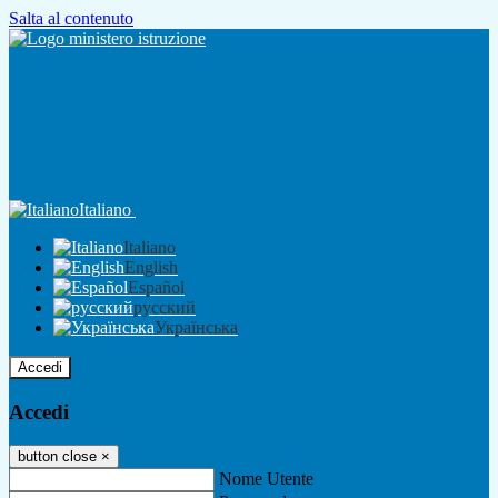
Salta al contenuto
Italiano
Italiano
English
Español
русский
Українська
Accedi
Accedi
button close
×
Nome Utente