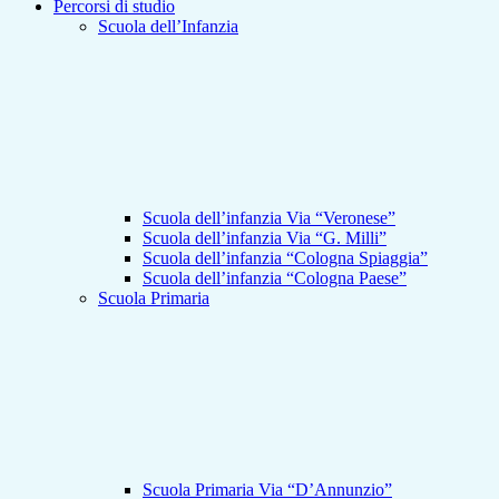
Percorsi di studio
Scuola dell’Infanzia
Scuola dell’infanzia Via “Veronese”
Scuola dell’infanzia Via “G. Milli”
Scuola dell’infanzia “Cologna Spiaggia”
Scuola dell’infanzia “Cologna Paese”
Scuola Primaria
Scuola Primaria Via “D’Annunzio”