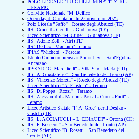
POLO LICEALE “LUIGI ILLUMINATI” ATRI -
TERAMO
Convitto Nazionale "M. Delfico"
Open day di Orientamento 22 novembre 2025
Polo Liceale "Saffo" - Roseto degli Abruzzi (TE)
IIS "Crocetti - Cerulli" - Giulianova (TE)
Liceo Scientifico "M. Curie" - Giulianova (TE)
IIS "Adone Zoli" - Atri (TE)
IIS “Delfico - Montauti” Teramo
IPIAS "Michetti" - Pescara
Istituto Omnicomprensivo Primo Levi – Sant'Egidio-
Ancarano
IPSSAR "G. Marchitelli" - Villa Santa Maria (CH)
IIS "A. Guastaferro" - San Benedetto del Tronto (AP)
IIS "Vincenzo Moretti" - Roseto degli Abruzzi (TE)
Liceo Scientifico "A. Einstein" - Teramo
IIS "Di Poppa - Rozzi" - Teramo
IIS "Alessandrini - Marino - Pascal - Comi - Forti" -
Teramo
Liceo Artistico Statale "F. A. Grue" per il Design -
Castelli (TE)
IIS "L. ACCIAIUOLI – L. EINAUDI" - Ortona (CH)
IIS "F. Buscemi" - San Benedetto del Tronto (AP)
Liceo Scientifico "B. Rosetti"- San Benedetto del
Tronto (AP)