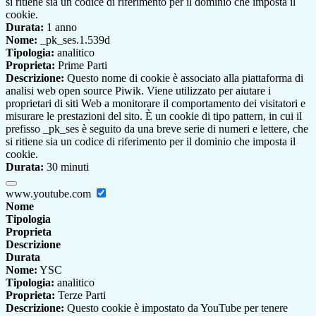
si ritiene sia un codice di riferimento per il dominio che imposta il
cookie.
Durata:
1 anno
Nome:
_pk_ses.1.539d
Tipologia:
analitico
Proprieta:
Prime Parti
Descrizione:
Questo nome di cookie è associato alla piattaforma di
analisi web open source Piwik. Viene utilizzato per aiutare i
proprietari di siti Web a monitorare il comportamento dei visitatori e
misurare le prestazioni del sito. È un cookie di tipo pattern, in cui il
prefisso _pk_ses è seguito da una breve serie di numeri e lettere, che
si ritiene sia un codice di riferimento per il dominio che imposta il
cookie.
Durata:
30 minuti
www.youtube.com
Nome
Tipologia
Proprieta
Descrizione
Durata
Nome:
YSC
Tipologia:
analitico
Proprieta:
Terze Parti
Descrizione:
Questo cookie è impostato da YouTube per tenere