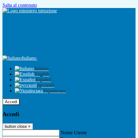
Salta al contenuto
Italiano
Italiano
English
Español
русский
Українська
Accedi
Accedi
button close
×
Nome Utente