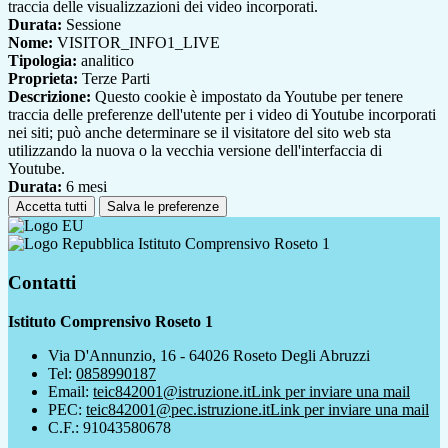
traccia delle visualizzazioni dei video incorporati.
Durata:
Sessione
Nome:
VISITOR_INFO1_LIVE
Tipologia:
analitico
Proprieta:
Terze Parti
Descrizione:
Questo cookie è impostato da Youtube per tenere
traccia delle preferenze dell'utente per i video di Youtube incorporati
nei siti; può anche determinare se il visitatore del sito web sta
utilizzando la nuova o la vecchia versione dell'interfaccia di
Youtube.
Durata:
6 mesi
Accetta tutti
Salva le preferenze
Istituto Comprensivo Roseto 1
Contatti
Istituto Comprensivo Roseto 1
Via D'Annunzio, 16 - 64026 Roseto Degli Abruzzi
Tel:
0858990187
Email:
teic842001@istruzione.it
Link per inviare una mail
PEC:
teic842001@pec.istruzione.it
Link per inviare una mail
C.F.: 91043580678