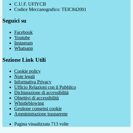
C.U.F. UFIYCB
Codice Meccanografico: TEIC842001
Seguici su
Facebook
Youtube
Instagram
Whatsapp
Sezione Link Utili
Cookie policy
Note legali
Informativa Privacy
Ufficio Relazioni con il Pubblico
Dichiarazione di accessibilità
Obiettivi di accessibilità
Whistleblowing
Gestione consensi cookie
Amministrazione trasparente
Pagina visualizzata
713
volte