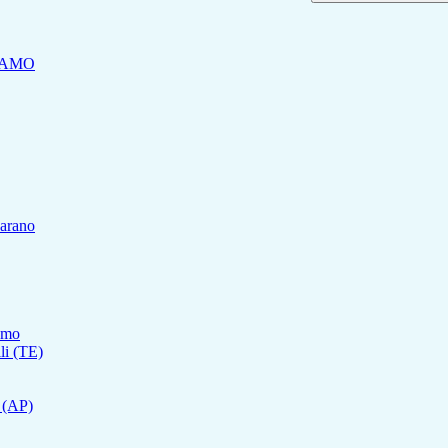
RAMO
carano
ramo
lli (TE)
o (AP)