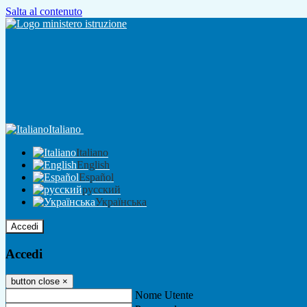
Salta al contenuto
Italiano
Italiano
English
Español
русский
Українська
Accedi
Accedi
button close
×
Nome Utente