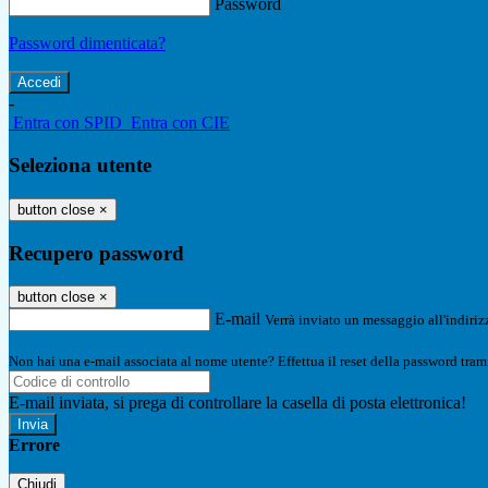
Password
Password dimenticata?
-
Entra con SPID
Entra con CIE
Seleziona utente
button close
×
Recupero password
button close
×
E-mail
Verrà inviato un messaggio all'indirizz
Non hai una e-mail associata al nome utente? Effettua il reset della password tram
E-mail inviata, si prega di controllare la casella di posta elettronica!
Errore
Chiudi