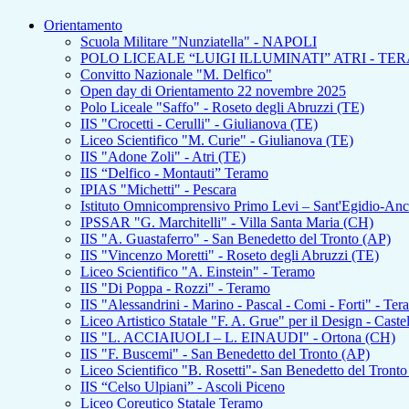
Orientamento
Scuola Militare "Nunziatella" - NAPOLI
POLO LICEALE “LUIGI ILLUMINATI” ATRI - TE
Convitto Nazionale "M. Delfico"
Open day di Orientamento 22 novembre 2025
Polo Liceale "Saffo" - Roseto degli Abruzzi (TE)
IIS "Crocetti - Cerulli" - Giulianova (TE)
Liceo Scientifico "M. Curie" - Giulianova (TE)
IIS "Adone Zoli" - Atri (TE)
IIS “Delfico - Montauti” Teramo
IPIAS "Michetti" - Pescara
Istituto Omnicomprensivo Primo Levi – Sant'Egidio-An
IPSSAR "G. Marchitelli" - Villa Santa Maria (CH)
IIS "A. Guastaferro" - San Benedetto del Tronto (AP)
IIS "Vincenzo Moretti" - Roseto degli Abruzzi (TE)
Liceo Scientifico "A. Einstein" - Teramo
IIS "Di Poppa - Rozzi" - Teramo
IIS "Alessandrini - Marino - Pascal - Comi - Forti" - Te
Liceo Artistico Statale "F. A. Grue" per il Design - Caste
IIS "L. ACCIAIUOLI – L. EINAUDI" - Ortona (CH)
IIS "F. Buscemi" - San Benedetto del Tronto (AP)
Liceo Scientifico "B. Rosetti"- San Benedetto del Tront
IIS “Celso Ulpiani” - Ascoli Piceno
Liceo Coreutico Statale Teramo