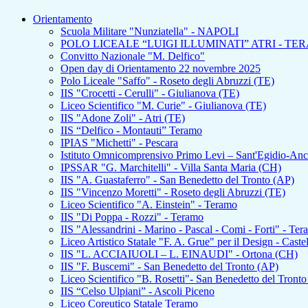
Orientamento
Scuola Militare "Nunziatella" - NAPOLI
POLO LICEALE “LUIGI ILLUMINATI” ATRI - TE
Convitto Nazionale "M. Delfico"
Open day di Orientamento 22 novembre 2025
Polo Liceale "Saffo" - Roseto degli Abruzzi (TE)
IIS "Crocetti - Cerulli" - Giulianova (TE)
Liceo Scientifico "M. Curie" - Giulianova (TE)
IIS "Adone Zoli" - Atri (TE)
IIS “Delfico - Montauti” Teramo
IPIAS "Michetti" - Pescara
Istituto Omnicomprensivo Primo Levi – Sant'Egidio-An
IPSSAR "G. Marchitelli" - Villa Santa Maria (CH)
IIS "A. Guastaferro" - San Benedetto del Tronto (AP)
IIS "Vincenzo Moretti" - Roseto degli Abruzzi (TE)
Liceo Scientifico "A. Einstein" - Teramo
IIS "Di Poppa - Rozzi" - Teramo
IIS "Alessandrini - Marino - Pascal - Comi - Forti" - Te
Liceo Artistico Statale "F. A. Grue" per il Design - Caste
IIS "L. ACCIAIUOLI – L. EINAUDI" - Ortona (CH)
IIS "F. Buscemi" - San Benedetto del Tronto (AP)
Liceo Scientifico "B. Rosetti"- San Benedetto del Tront
IIS “Celso Ulpiani” - Ascoli Piceno
Liceo Coreutico Statale Teramo