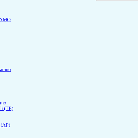
RAMO
carano
ramo
lli (TE)
o (AP)