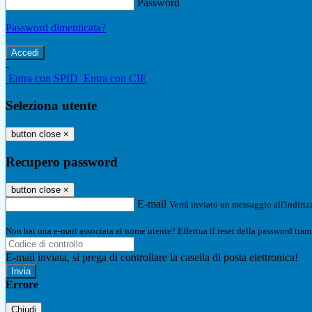
Password
Password dimenticata?
-
Entra con SPID
Entra con CIE
Seleziona utente
button close
×
Recupero password
button close
×
E-mail
Verrà inviato un messaggio all'indirizz
Non hai una e-mail associata al nome utente? Effettua il reset della password tram
E-mail inviata, si prega di controllare la casella di posta elettronica!
Errore
Chiudi