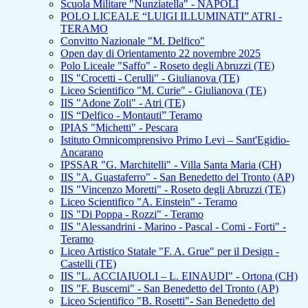
Scuola Militare "Nunziatella" - NAPOLI
POLO LICEALE “LUIGI ILLUMINATI” ATRI -
TERAMO
Convitto Nazionale "M. Delfico"
Open day di Orientamento 22 novembre 2025
Polo Liceale "Saffo" - Roseto degli Abruzzi (TE)
IIS "Crocetti - Cerulli" - Giulianova (TE)
Liceo Scientifico "M. Curie" - Giulianova (TE)
IIS "Adone Zoli" - Atri (TE)
IIS “Delfico - Montauti” Teramo
IPIAS "Michetti" - Pescara
Istituto Omnicomprensivo Primo Levi – Sant'Egidio-
Ancarano
IPSSAR "G. Marchitelli" - Villa Santa Maria (CH)
IIS "A. Guastaferro" - San Benedetto del Tronto (AP)
IIS "Vincenzo Moretti" - Roseto degli Abruzzi (TE)
Liceo Scientifico "A. Einstein" - Teramo
IIS "Di Poppa - Rozzi" - Teramo
IIS "Alessandrini - Marino - Pascal - Comi - Forti" -
Teramo
Liceo Artistico Statale "F. A. Grue" per il Design -
Castelli (TE)
IIS "L. ACCIAIUOLI – L. EINAUDI" - Ortona (CH)
IIS "F. Buscemi" - San Benedetto del Tronto (AP)
Liceo Scientifico "B. Rosetti"- San Benedetto del