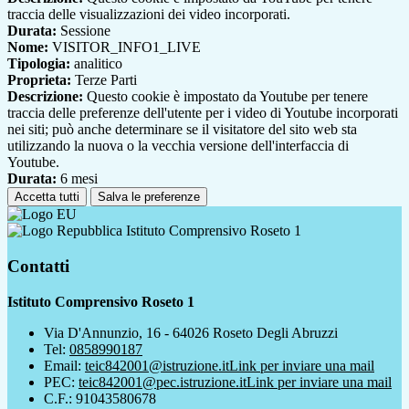
traccia delle visualizzazioni dei video incorporati.
Durata:
Sessione
Nome:
VISITOR_INFO1_LIVE
Tipologia:
analitico
Proprieta:
Terze Parti
Descrizione:
Questo cookie è impostato da Youtube per tenere
traccia delle preferenze dell'utente per i video di Youtube incorporati
nei siti; può anche determinare se il visitatore del sito web sta
utilizzando la nuova o la vecchia versione dell'interfaccia di
Youtube.
Durata:
6 mesi
Accetta tutti
Salva le preferenze
Istituto Comprensivo Roseto 1
Contatti
Istituto Comprensivo Roseto 1
Via D'Annunzio, 16 - 64026 Roseto Degli Abruzzi
Tel:
0858990187
Email:
teic842001@istruzione.it
Link per inviare una mail
PEC:
teic842001@pec.istruzione.it
Link per inviare una mail
C.F.: 91043580678