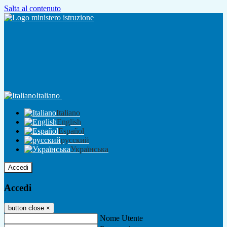
Salta al contenuto
Italiano
Italiano
English
Español
русский
Українська
Accedi
Accedi
button close
×
Nome Utente