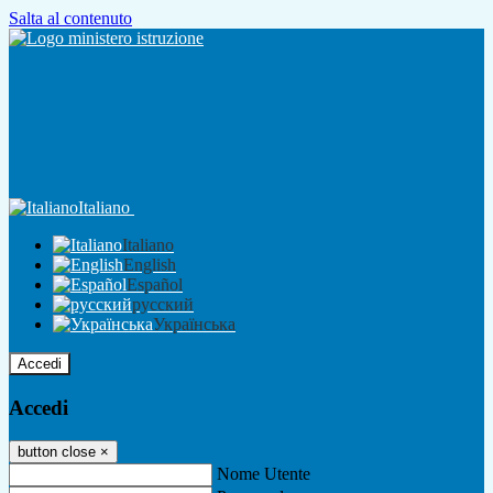
Salta al contenuto
Italiano
Italiano
English
Español
русский
Українська
Accedi
Accedi
button close
×
Nome Utente