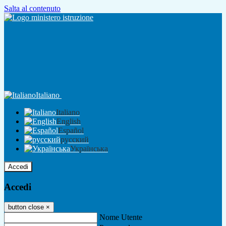
Salta al contenuto
Italiano
Italiano
English
Español
русский
Українська
Accedi
Accedi
button close
×
Nome Utente