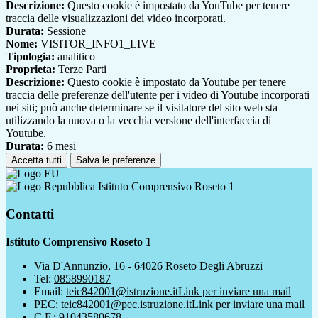
Descrizione:
Questo cookie è impostato da YouTube per tenere
traccia delle visualizzazioni dei video incorporati.
Durata:
Sessione
Nome:
VISITOR_INFO1_LIVE
Tipologia:
analitico
Proprieta:
Terze Parti
Descrizione:
Questo cookie è impostato da Youtube per tenere
traccia delle preferenze dell'utente per i video di Youtube incorporati
nei siti; può anche determinare se il visitatore del sito web sta
utilizzando la nuova o la vecchia versione dell'interfaccia di
Youtube.
Durata:
6 mesi
Accetta tutti
Salva le preferenze
Istituto Comprensivo Roseto 1
Contatti
Istituto Comprensivo Roseto 1
Via D'Annunzio, 16 - 64026 Roseto Degli Abruzzi
Tel:
0858990187
Email:
teic842001@istruzione.it
Link per inviare una mail
PEC:
teic842001@pec.istruzione.it
Link per inviare una mail
C.F.: 91043580678