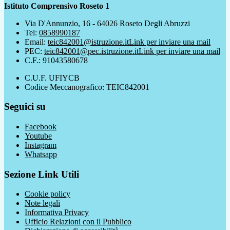
Istituto Comprensivo Roseto 1
Via D'Annunzio, 16 - 64026 Roseto Degli Abruzzi
Tel:
0858990187
Email:
teic842001@istruzione.it
Link per inviare una mail
PEC:
teic842001@pec.istruzione.it
Link per inviare una mail
C.F.: 91043580678
C.U.F. UFIYCB
Codice Meccanografico: TEIC842001
Seguici su
Facebook
Youtube
Instagram
Whatsapp
Sezione Link Utili
Cookie policy
Note legali
Informativa Privacy
Ufficio Relazioni con il Pubblico