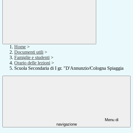
Home
>
Documenti utili
>
Famiglie e studenti
>
Orario delle lezioni
>
Scuola Secondaria di I gr. "D'Annunzio/Cologna Spiaggia
Menu di
navigazione