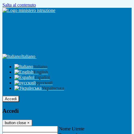
Salta al contenuto
Italiano
Italiano
English
Español
русский
Українська
Accedi
Accedi
button close
×
Nome Utente