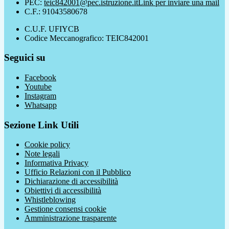
PEC:
teic842001@pec.istruzione.it
Link per inviare una mail
C.F.: 91043580678
C.U.F. UFIYCB
Codice Meccanografico: TEIC842001
Seguici su
Facebook
Youtube
Instagram
Whatsapp
Sezione Link Utili
Cookie policy
Note legali
Informativa Privacy
Ufficio Relazioni con il Pubblico
Dichiarazione di accessibilità
Obiettivi di accessibilità
Whistleblowing
Gestione consensi cookie
Amministrazione trasparente