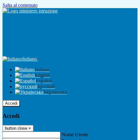
Salta al contenuto
Italiano
Italiano
English
Español
русский
Українська
Accedi
Accedi
button close
×
Nome Utente