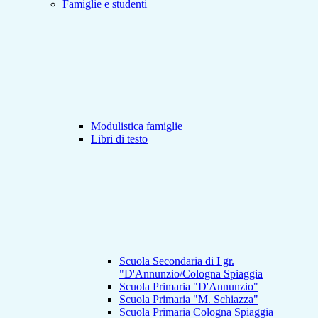
Famiglie e studenti
Modulistica famiglie
Libri di testo
Scuola Secondaria di I gr.
"D'Annunzio/Cologna Spiaggia
Scuola Primaria "D'Annunzio"
Scuola Primaria "M. Schiazza"
Scuola Primaria Cologna Spiaggia