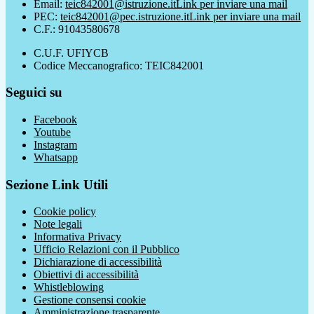
Email:
teic842001@istruzione.it
Link per inviare una mail
PEC:
teic842001@pec.istruzione.it
Link per inviare una mail
C.F.: 91043580678
C.U.F. UFIYCB
Codice Meccanografico: TEIC842001
Seguici su
Facebook
Youtube
Instagram
Whatsapp
Sezione Link Utili
Cookie policy
Note legali
Informativa Privacy
Ufficio Relazioni con il Pubblico
Dichiarazione di accessibilità
Obiettivi di accessibilità
Whistleblowing
Gestione consensi cookie
Amministrazione trasparente