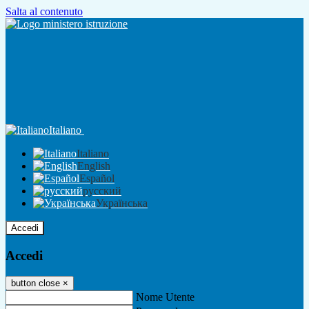
Salta al contenuto
Italiano
Italiano
English
Español
русский
Українська
Accedi
Accedi
button close
×
Nome Utente