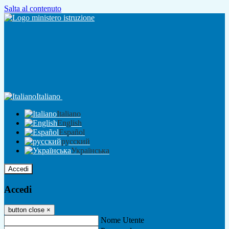
Salta al contenuto
Italiano
Italiano
English
Español
русский
Українська
Accedi
Accedi
button close
×
Nome Utente