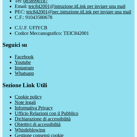
Tel:
0858990187
Email:
teic842001@istruzione.it
Link per inviare una mail
PEC:
teic842001@pec.istruzione.it
Link per inviare una mail
C.F.: 91043580678
C.U.F. UFIYCB
Codice Meccanografico: TEIC842001
Seguici su
Facebook
Youtube
Instagram
Whatsapp
Sezione Link Utili
Cookie policy
Note legali
Informativa Privacy
Ufficio Relazioni con il Pubblico
Dichiarazione di accessibilità
Obiettivi di accessibilità
Whistleblowing
Gestione consensi cookie