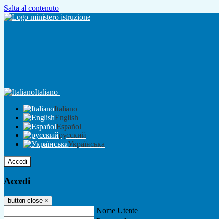
Salta al contenuto
Italiano
Italiano
English
Español
русский
Українська
Accedi
Accedi
button close
×
Nome Utente