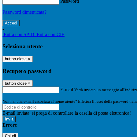
Password
Password dimenticata?
-
Entra con SPID
Entra con CIE
Seleziona utente
button close
×
Recupero password
button close
×
E-mail
Verrà inviato un messaggio all'indirizz
Non hai una e-mail associata al nome utente? Effettua il reset della password tram
E-mail inviata, si prega di controllare la casella di posta elettronica!
Errore
Chiudi