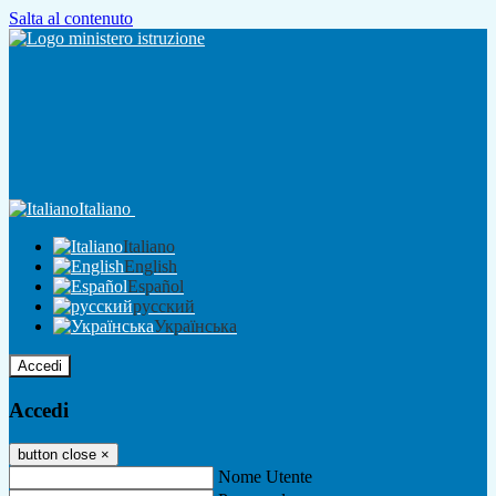
Salta al contenuto
Italiano
Italiano
English
Español
русский
Українська
Accedi
Accedi
button close
×
Nome Utente