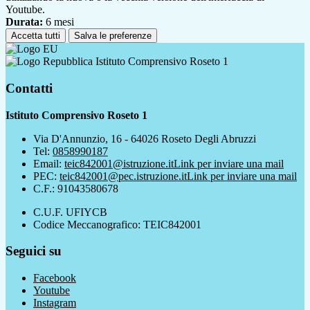
Youtube.
Durata:
6 mesi
Accetta tutti
Salva le preferenze
Istituto Comprensivo Roseto 1
Contatti
Istituto Comprensivo Roseto 1
Via D'Annunzio, 16 - 64026 Roseto Degli Abruzzi
Tel:
0858990187
Email:
teic842001@istruzione.it
Link per inviare una mail
PEC:
teic842001@pec.istruzione.it
Link per inviare una mail
C.F.: 91043580678
C.U.F. UFIYCB
Codice Meccanografico: TEIC842001
Seguici su
Facebook
Youtube
Instagram