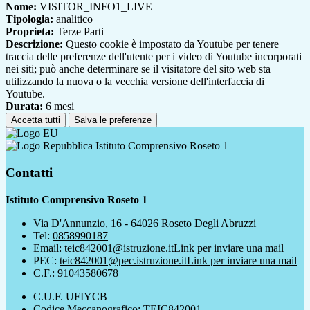
Nome:
VISITOR_INFO1_LIVE
Tipologia:
analitico
Proprieta:
Terze Parti
Descrizione:
Questo cookie è impostato da Youtube per tenere
traccia delle preferenze dell'utente per i video di Youtube incorporati
nei siti; può anche determinare se il visitatore del sito web sta
utilizzando la nuova o la vecchia versione dell'interfaccia di
Youtube.
Durata:
6 mesi
Accetta tutti
Salva le preferenze
Istituto Comprensivo Roseto 1
Contatti
Istituto Comprensivo Roseto 1
Via D'Annunzio, 16 - 64026 Roseto Degli Abruzzi
Tel:
0858990187
Email:
teic842001@istruzione.it
Link per inviare una mail
PEC:
teic842001@pec.istruzione.it
Link per inviare una mail
C.F.: 91043580678
C.U.F. UFIYCB
Codice Meccanografico: TEIC842001