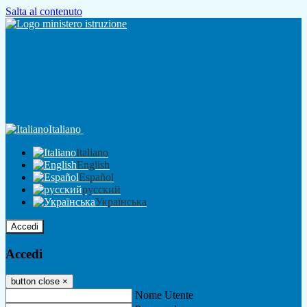
Salta al contenuto
Italiano
Italiano
English
Español
русский
Українська
Accedi
Accedi
button close
×
Nome Utente