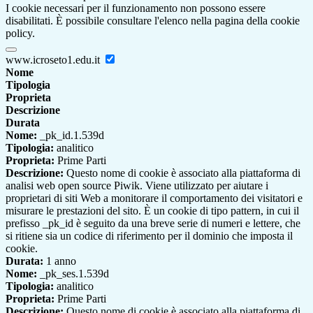
I cookie necessari per il funzionamento non possono essere
disabilitati. È possibile consultare l'elenco nella pagina della cookie
policy.
www.icroseto1.edu.it
Nome
Tipologia
Proprieta
Descrizione
Durata
Nome:
_pk_id.1.539d
Tipologia:
analitico
Proprieta:
Prime Parti
Descrizione:
Questo nome di cookie è associato alla piattaforma di
analisi web open source Piwik. Viene utilizzato per aiutare i
proprietari di siti Web a monitorare il comportamento dei visitatori e
misurare le prestazioni del sito. È un cookie di tipo pattern, in cui il
prefisso _pk_id è seguito da una breve serie di numeri e lettere, che
si ritiene sia un codice di riferimento per il dominio che imposta il
cookie.
Durata:
1 anno
Nome:
_pk_ses.1.539d
Tipologia:
analitico
Proprieta:
Prime Parti
Descrizione:
Questo nome di cookie è associato alla piattaforma di