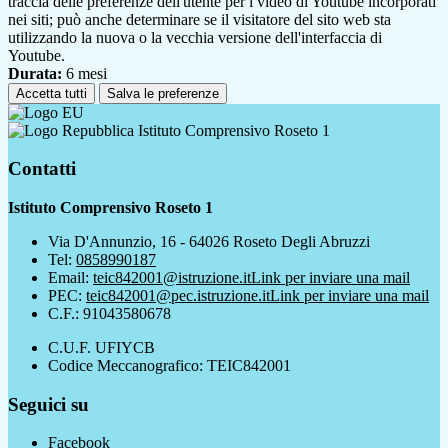
traccia delle preferenze dell'utente per i video di Youtube incorporati
nei siti; può anche determinare se il visitatore del sito web sta
utilizzando la nuova o la vecchia versione dell'interfaccia di
Youtube.
Durata:
6 mesi
Accetta tutti
Salva le preferenze
Istituto Comprensivo Roseto 1
Contatti
Istituto Comprensivo Roseto 1
Via D'Annunzio, 16 - 64026 Roseto Degli Abruzzi
Tel:
0858990187
Email:
teic842001@istruzione.it
Link per inviare una mail
PEC:
teic842001@pec.istruzione.it
Link per inviare una mail
C.F.: 91043580678
C.U.F. UFIYCB
Codice Meccanografico: TEIC842001
Seguici su
Facebook