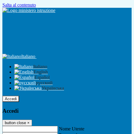
Salta al contenuto
Italiano
Italiano
English
Español
русский
Українська
Accedi
Accedi
button close
×
Nome Utente