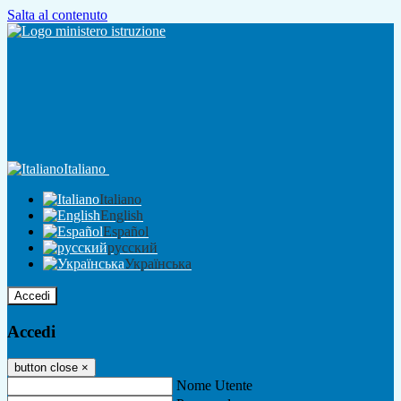
Salta al contenuto
Italiano
Italiano
English
Español
русский
Українська
Accedi
Accedi
button close
×
Nome Utente