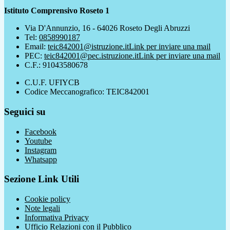
Istituto Comprensivo Roseto 1
Via D'Annunzio, 16 - 64026 Roseto Degli Abruzzi
Tel:
0858990187
Email:
teic842001@istruzione.it
Link per inviare una mail
PEC:
teic842001@pec.istruzione.it
Link per inviare una mail
C.F.: 91043580678
C.U.F. UFIYCB
Codice Meccanografico: TEIC842001
Seguici su
Facebook
Youtube
Instagram
Whatsapp
Sezione Link Utili
Cookie policy
Note legali
Informativa Privacy
Ufficio Relazioni con il Pubblico