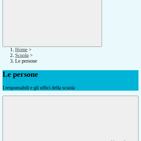
Home
>
Scuola
>
Le persone
Le persone
I responsabili e gli uffici della scuola