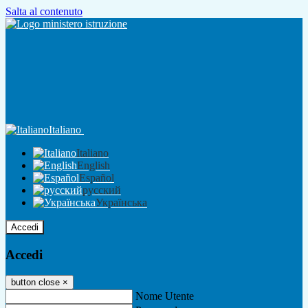
Salta al contenuto
Italiano
Italiano
English
Español
русский
Українська
Accedi
Accedi
button close
×
Nome Utente