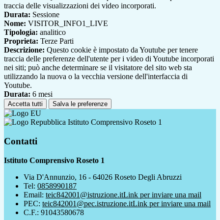
traccia delle visualizzazioni dei video incorporati.
Durata:
Sessione
Nome:
VISITOR_INFO1_LIVE
Tipologia:
analitico
Proprieta:
Terze Parti
Descrizione:
Questo cookie è impostato da Youtube per tenere
traccia delle preferenze dell'utente per i video di Youtube incorporati
nei siti; può anche determinare se il visitatore del sito web sta
utilizzando la nuova o la vecchia versione dell'interfaccia di
Youtube.
Durata:
6 mesi
Accetta tutti
Salva le preferenze
Istituto Comprensivo Roseto 1
Contatti
Istituto Comprensivo Roseto 1
Via D'Annunzio, 16 - 64026 Roseto Degli Abruzzi
Tel:
0858990187
Email:
teic842001@istruzione.it
Link per inviare una mail
PEC:
teic842001@pec.istruzione.it
Link per inviare una mail
C.F.: 91043580678