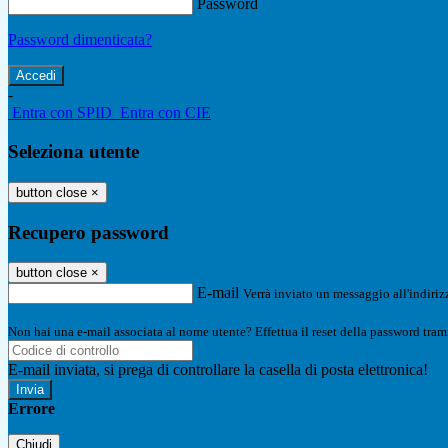
Password
Password dimenticata?
-
Entra con SPID
Entra con CIE
Seleziona utente
button close
×
Recupero password
button close
×
E-mail
Verrà inviato un messaggio all'indirizz
Non hai una e-mail associata al nome utente? Effettua il reset della password tram
E-mail inviata, si prega di controllare la casella di posta elettronica!
Errore
Chiudi