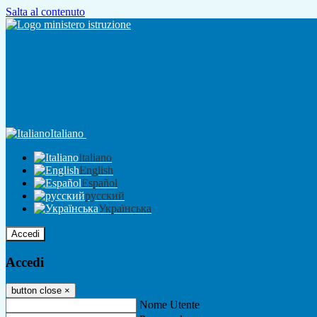
Salta al contenuto
Italiano
Italiano
English
Español
русский
Українська
Accedi
Accedi
button close
×
Nome Utente