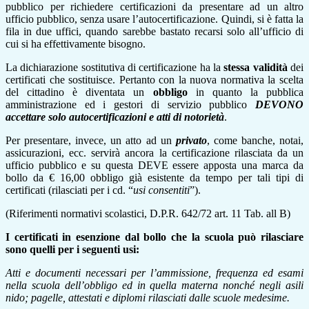
pubblico per richiedere certificazioni da presentare ad un altro
ufficio pubblico, senza usare l’autocertificazione. Quindi, si è fatta la
fila in due uffici, quando sarebbe bastato recarsi solo all’ufficio di
cui si ha effettivamente bisogno.
La dichiarazione sostitutiva di certificazione ha la
stessa validità
dei
certificati che sostituisce. Pertanto con la nuova normativa la scelta
del cittadino è diventata un
obbligo
in quanto la pubblica
amministrazione ed i gestori di servizio pubblico
DEVONO
accettare solo autocertificazioni e atti di notorietà
.
Per presentare, invece, un atto ad un
privato
, come banche, notai,
assicurazioni, ecc. servirà ancora la certificazione rilasciata da un
ufficio pubblico e su questa DEVE essere apposta una marca da
bollo da € 16,00 obbligo già esistente da tempo per tali tipi di
certificati (rilasciati per i cd. “
usi consentiti
”).
(Riferimenti normativi scolastici, D.P.R. 642/72 art. 11 Tab. all B)
I certificati in esenzione dal bollo che la scuola può rilasciare
sono quelli per i seguenti usi:
Atti e documenti necessari per l’ammissione, frequenza ed esami
nella scuola dell’obbligo ed in quella materna nonché negli asili
nido; pagelle, attestati e diplomi rilasciati dalle scuole medesime.