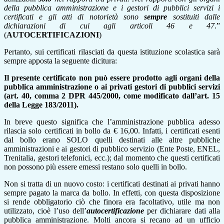
della pubblica amministrazione e i gestori di pubblici servizi i
certificati e gli atti di notorietà sono
sempre
sostituiti dalle
dichiarazioni di cui agli articoli 46 e 47
.”
(
AUTOCERTIFICAZIONI
)
Pertanto, sui certificati rilasciati da questa istituzione scolastica sarà
sempre apposta la seguente dicitura:
Il presente certificato non può essere prodotto agli organi della
pubblica amministrazione o ai privati gestori di pubblici servizi
(art. 40, comma 2 DPR 445/2000, come modificato dall’art. 15
della Legge 183/2011).
In breve questo significa che l’amministrazione pubblica adesso
rilascia solo certificati in bollo da € 16,00. Infatti, i certificati esenti
dal bollo erano SOLO quelli destinati alle altre pubbliche
amministrazioni e ai gestori di pubblico servizio (Ente Poste, ENEL,
Trenitalia, gestori telefonici, ecc.); dal momento che questi certificati
non possono più essere emessi restano solo quelli in bollo.
Non si tratta di un nuovo costo: i certificati destinati ai privati hanno
sempre pagato la marca da bollo. In effetti, con questa disposizione
si rende obbligatorio ciò che finora era facoltativo, utile ma non
utilizzato, cioè l’uso dell’
autocertificazione
per dichiarare dati alla
pubblica amministrazione. Molti ancora si recano ad un ufficio