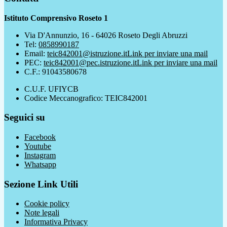
Istituto Comprensivo Roseto 1
Via D'Annunzio, 16 - 64026 Roseto Degli Abruzzi
Tel:
0858990187
Email:
teic842001@istruzione.it
Link per inviare una mail
PEC:
teic842001@pec.istruzione.it
Link per inviare una mail
C.F.: 91043580678
C.U.F. UFIYCB
Codice Meccanografico: TEIC842001
Seguici su
Facebook
Youtube
Instagram
Whatsapp
Sezione Link Utili
Cookie policy
Note legali
Informativa Privacy