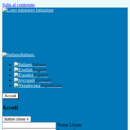
Salta al contenuto
Italiano
Italiano
English
Español
русский
Українська
Accedi
Accedi
button close
×
Nome Utente