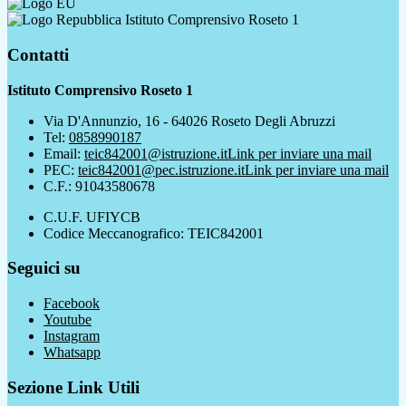
Istituto Comprensivo Roseto 1
Contatti
Istituto Comprensivo Roseto 1
Via D'Annunzio, 16 - 64026 Roseto Degli Abruzzi
Tel:
0858990187
Email:
teic842001@istruzione.it
Link per inviare una mail
PEC:
teic842001@pec.istruzione.it
Link per inviare una mail
C.F.: 91043580678
C.U.F. UFIYCB
Codice Meccanografico: TEIC842001
Seguici su
Facebook
Youtube
Instagram
Whatsapp
Sezione Link Utili