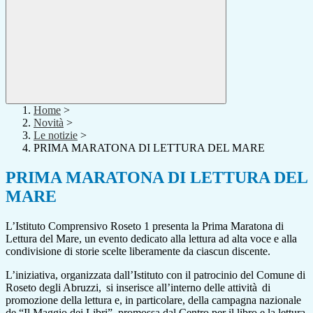
Home
>
Novità
>
Le notizie
>
PRIMA MARATONA DI LETTURA DEL MARE
PRIMA MARATONA DI LETTURA DEL
MARE
L
’Istituto Comprensivo Roseto 1 presenta
la
Prima Maratona di
Lettura del Mare
, un evento dedicato alla lettura ad alta voce e alla
condivisione di storie scelte liberamente da ciascun discente.
L’iniziativa, organizzata dall’Istituto con il patrocinio del Comune di
Roseto degli Abruzzi, si inserisce all’interno delle attività di
promozione della lettura e, in particolare
,
della campagna nazionale
de “Il Maggio dei Libri”, promossa dal Centro per il libro e la lettura