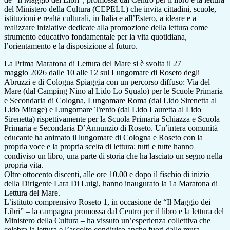
del Ministero della Cultura (CEPELL) che invita cittadini, scuole,
istituzioni e rea
ltà culturali, in Italia e al
l’E
stero, a idea
re e a
realizzare iniziative dedicate alla
promozione della lettura come
strumento educativo fondamentale per la vita quotidiana,
l’orientamento e la disposizione al futuro.
La
Prima Maratona di Lettura del Mare si è svolta
il
27
maggio
2026
dalle 10 alle 12
sul L
ungomare di Roseto degli
Abruzzi e
di Cologna Spiaggia con
un percors
o diffuso: Via del
Mare
(dal Camping Nino al Lido Lo Squalo) per le Scuole Primaria
e Secondaria di Cologna
, Lungomare Roma
(dal Lido Sirenetta al
Lido Mirage) e Lungomare Trento (dal Lido Lauretta al Lido
Sirenetta)
rispettivamente per la Scuola Primaria
Schiazza
e Scuola
Primaria e Secondaria D’Annunzio
di Roseto. U
n’intera comunità
educante ha animato il lungomare di Cologna e Roseto con la
propria voce e la propria scelta di lettura: tutti e tutte hanno
condiviso un libro, una parte di storia che ha lasciato un segno nella
propria vita.
Oltre ottocento discenti, alle ore 10.00 e dopo il fischio di inizio
della Dirigente
Lara Di Luigi
, hanno inaugurato la 1a Maratona di
Lettura del Mare.
L’istituto comprensivo Roseto 1, in occasione de “Il Maggio dei
Libri” – la campagna promossa dal Centro per il libro e la lettura del
Ministero della Cultura – ha vissuto un’esperienza collettiva che
celebra la lettura e l’ascolto condiviso anche fuori dalle mura