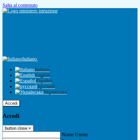
Salta al contenuto
Italiano
Italiano
English
Español
русский
Українська
Accedi
Accedi
button close
×
Nome Utente