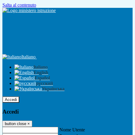
Salta al contenuto
Italiano
Italiano
English
Español
русский
Українська
Accedi
Accedi
button close
×
Nome Utente