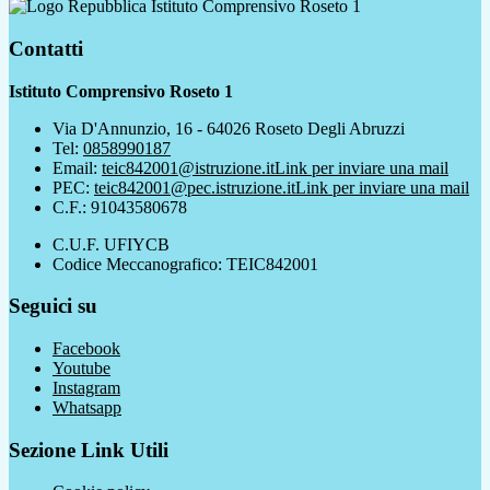
Istituto Comprensivo Roseto 1
Contatti
Istituto Comprensivo Roseto 1
Via D'Annunzio, 16 - 64026 Roseto Degli Abruzzi
Tel:
0858990187
Email:
teic842001@istruzione.it
Link per inviare una mail
PEC:
teic842001@pec.istruzione.it
Link per inviare una mail
C.F.: 91043580678
C.U.F. UFIYCB
Codice Meccanografico: TEIC842001
Seguici su
Facebook
Youtube
Instagram
Whatsapp
Sezione Link Utili