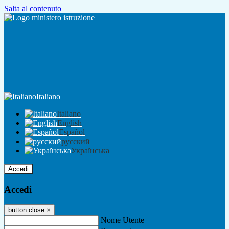
Salta al contenuto
Italiano
Italiano
English
Español
русский
Українська
Accedi
Accedi
button close
×
Nome Utente