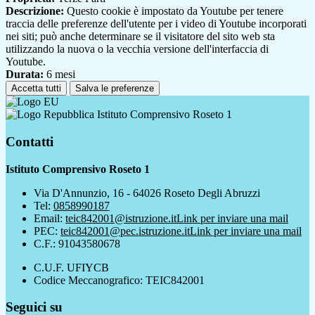
Descrizione:
Questo cookie è impostato da Youtube per tenere
traccia delle preferenze dell'utente per i video di Youtube incorporati
nei siti; può anche determinare se il visitatore del sito web sta
utilizzando la nuova o la vecchia versione dell'interfaccia di
Youtube.
Durata:
6 mesi
Accetta tutti
Salva le preferenze
Istituto Comprensivo Roseto 1
Contatti
Istituto Comprensivo Roseto 1
Via D'Annunzio, 16 - 64026 Roseto Degli Abruzzi
Tel:
0858990187
Email:
teic842001@istruzione.it
Link per inviare una mail
PEC:
teic842001@pec.istruzione.it
Link per inviare una mail
C.F.: 91043580678
C.U.F. UFIYCB
Codice Meccanografico: TEIC842001
Seguici su