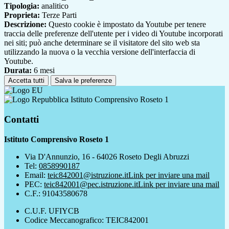
Tipologia:
analitico
Proprieta:
Terze Parti
Descrizione:
Questo cookie è impostato da Youtube per tenere
traccia delle preferenze dell'utente per i video di Youtube incorporati
nei siti; può anche determinare se il visitatore del sito web sta
utilizzando la nuova o la vecchia versione dell'interfaccia di
Youtube.
Durata:
6 mesi
Accetta tutti
Salva le preferenze
Istituto Comprensivo Roseto 1
Contatti
Istituto Comprensivo Roseto 1
Via D'Annunzio, 16 - 64026 Roseto Degli Abruzzi
Tel:
0858990187
Email:
teic842001@istruzione.it
Link per inviare una mail
PEC:
teic842001@pec.istruzione.it
Link per inviare una mail
C.F.: 91043580678
C.U.F. UFIYCB
Codice Meccanografico: TEIC842001