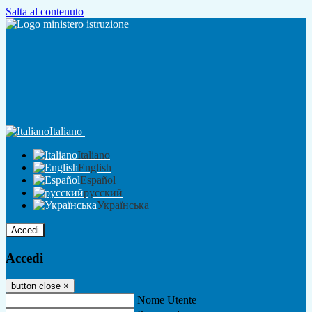
Salta al contenuto
Italiano
Italiano
English
Español
русский
Українська
Accedi
Accedi
button close
×
Nome Utente