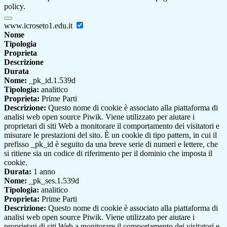
policy.
www.icroseto1.edu.it
Nome
Tipologia
Proprieta
Descrizione
Durata
Nome:
_pk_id.1.539d
Tipologia:
analitico
Proprieta:
Prime Parti
Descrizione:
Questo nome di cookie è associato alla piattaforma di
analisi web open source Piwik. Viene utilizzato per aiutare i
proprietari di siti Web a monitorare il comportamento dei visitatori e
misurare le prestazioni del sito. È un cookie di tipo pattern, in cui il
prefisso _pk_id è seguito da una breve serie di numeri e lettere, che
si ritiene sia un codice di riferimento per il dominio che imposta il
cookie.
Durata:
1 anno
Nome:
_pk_ses.1.539d
Tipologia:
analitico
Proprieta:
Prime Parti
Descrizione:
Questo nome di cookie è associato alla piattaforma di
analisi web open source Piwik. Viene utilizzato per aiutare i
proprietari di siti Web a monitorare il comportamento dei visitatori e