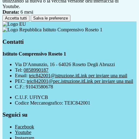
utilizzando la nuova o la vecchia versione dell'interfaccia di
Youtube.
Durata:
6 mesi
Accetta tutti
Salva le preferenze
Istituto Comprensivo Roseto 1
Contatti
Istituto Comprensivo Roseto 1
Via D'Annunzio, 16 - 64026 Roseto Degli Abruzzi
Tel:
0858990187
Email:
teic842001@istruzione.it
Link per inviare una mail
PEC:
teic842001@pec.istruzione.it
Link per inviare una mail
C.F.: 91043580678
C.U.F. UFIYCB
Codice Meccanografico: TEIC842001
Seguici su
Facebook
Youtube
Instagram