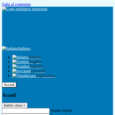
Salta al contenuto
Italiano
Italiano
English
Español
русский
Українська
Accedi
Accedi
button close
×
Nome Utente