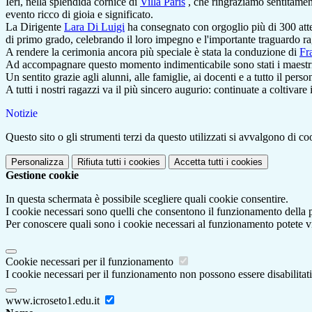
Ieri, nella splendida cornice di
Villa Paris
, che ringraziamo sentitament
evento ricco di gioia e significato.
La Dirigente
Lara Di Luigi
ha consegnato con orgoglio più di 300 attest
di primo grado, celebrando il loro impegno e l'importante traguardo r
A rendere la cerimonia ancora più speciale è stata la conduzione di
Fr
Ad accompagnare questo momento indimenticabile sono stati i maest
Un sentito grazie agli alunni, alle famiglie, ai docenti e a tutto il pe
A tutti i nostri ragazzi va il più sincero augurio: continuate a coltivare
Notizie
Questo sito o gli strumenti terzi da questo utilizzati si avvalgono di coo
Personalizza
Rifiuta tutti
i cookies
Accetta tutti
i cookies
Gestione cookie
In questa schermata è possibile scegliere quali cookie consentire.
I cookie necessari sono quelli che consentono il funzionamento della pi
Per conoscere quali sono i cookie necessari al funzionamento potete v
Cookie necessari per il funzionamento
I cookie necessari per il funzionamento non possono essere disabilitati.
www.icroseto1.edu.it