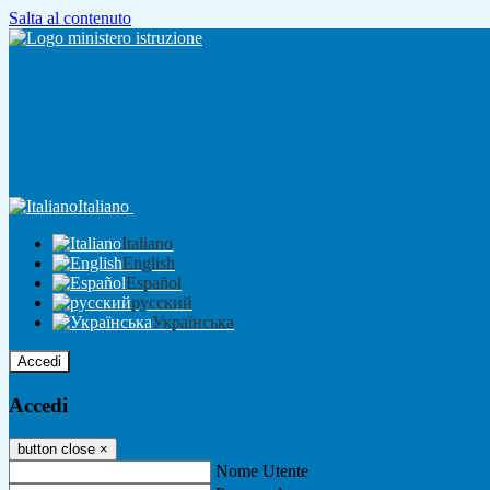
Salta al contenuto
Italiano
Italiano
English
Español
русский
Українська
Accedi
Accedi
button close
×
Nome Utente