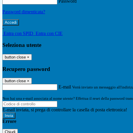
Password
Password dimenticata?
-
Entra con SPID
Entra con CIE
Seleziona utente
button close
×
Recupero password
button close
×
E-mail
Verrà inviato un messaggio all'indirizz
Non hai una e-mail associata al nome utente? Effettua il reset della password tram
E-mail inviata, si prega di controllare la casella di posta elettronica!
Errore
Chiudi