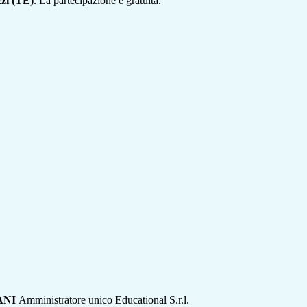
zzi (TE)
.
La partecipazione è gratuita.
ANI
Amministratore unico Educational S.r.l.