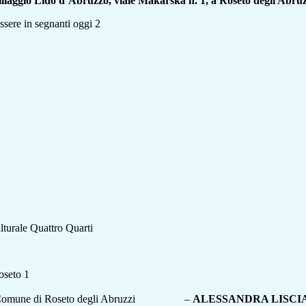
illaggio Lido d’Abruzzo, viale Makarska n. 1, a Roseto degli Abru
lturale Quattro Quarti
oseto 1
a del Comune di Roseto degli Abruzzi –
ALESSANDRA LISCI