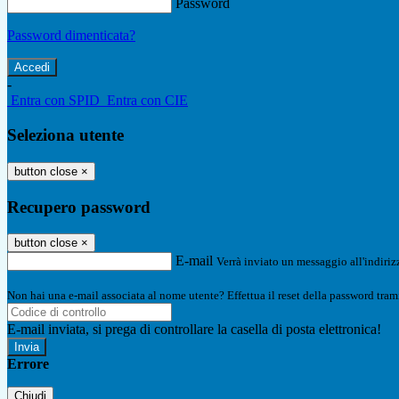
Password
Password dimenticata?
-
Entra con SPID
Entra con CIE
Seleziona utente
button close
×
Recupero password
button close
×
E-mail
Verrà inviato un messaggio all'indirizz
Non hai una e-mail associata al nome utente? Effettua il reset della password tram
E-mail inviata, si prega di controllare la casella di posta elettronica!
Errore
Chiudi