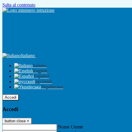
Salta al contenuto
Italiano
Italiano
English
Español
русский
Українська
Accedi
Accedi
button close
×
Nome Utente