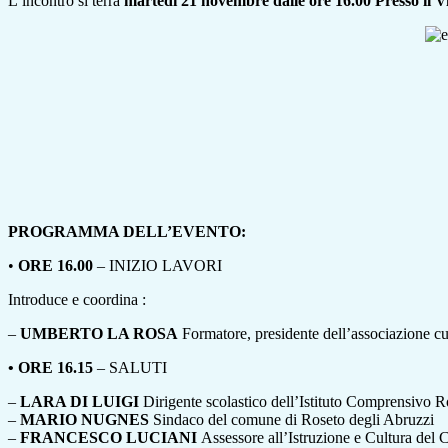
L’incontro si terrà
martedì 21 novembre dalle ore 16.00 Presso il V
PROGRAMMA DELL’EVENTO:
•
ORE 16.00
– INIZIO LAVORI
Introduce e coordina :
–
UMBERTO LA ROSA
Formatore, presidente dell’associazione cu
• ORE 16.15
– SALUTI
–
LARA DI LUIGI
Dirigente scolastico dell’Istituto Comprensivo R
–
MARIO NUGNES
Sindaco del comune di Roseto degli Abruzzi
–
FRANCESCO LUCIANI
Assessore all’Istruzione e Cultur