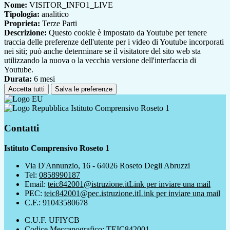
Nome:
VISITOR_INFO1_LIVE
Tipologia:
analitico
Proprieta:
Terze Parti
Descrizione:
Questo cookie è impostato da Youtube per tenere
traccia delle preferenze dell'utente per i video di Youtube incorporati
nei siti; può anche determinare se il visitatore del sito web sta
utilizzando la nuova o la vecchia versione dell'interfaccia di
Youtube.
Durata:
6 mesi
Accetta tutti
Salva le preferenze
Istituto Comprensivo Roseto 1
Contatti
Istituto Comprensivo Roseto 1
Via D'Annunzio, 16 - 64026 Roseto Degli Abruzzi
Tel:
0858990187
Email:
teic842001@istruzione.it
Link per inviare una mail
PEC:
teic842001@pec.istruzione.it
Link per inviare una mail
C.F.: 91043580678
C.U.F. UFIYCB
Codice Meccanografico: TEIC842001