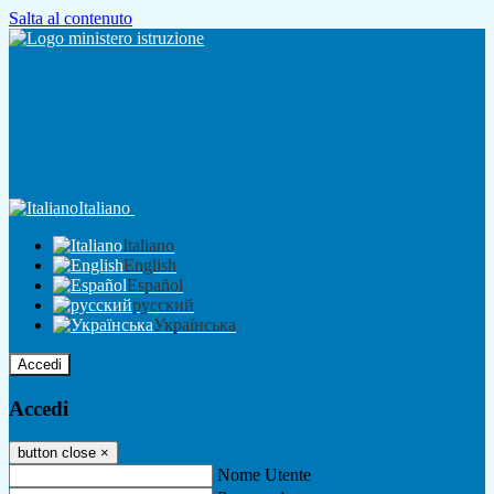
Salta al contenuto
Italiano
Italiano
English
Español
русский
Українська
Accedi
Accedi
button close
×
Nome Utente