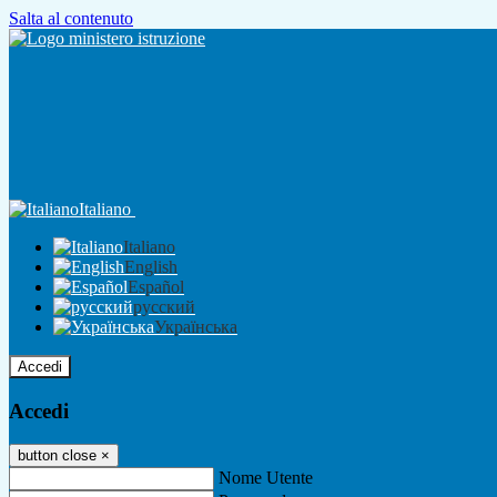
Salta al contenuto
Italiano
Italiano
English
Español
русский
Українська
Accedi
Accedi
button close
×
Nome Utente