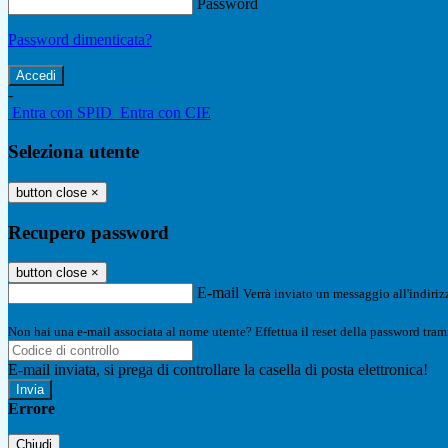
Password
Password dimenticata?
-
Entra con SPID
Entra con CIE
Seleziona utente
button close
×
Recupero password
button close
×
E-mail
Verrà inviato un messaggio all'indirizz
Non hai una e-mail associata al nome utente? Effettua il reset della password tram
E-mail inviata, si prega di controllare la casella di posta elettronica!
Errore
Chiudi