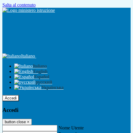
Salta al contenuto
Italiano
Italiano
English
Español
русский
Українська
Accedi
Accedi
button close
×
Nome Utente