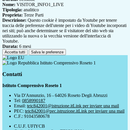
Nome:
VISITOR_INFO1_LIVE
Tipologia:
analitico
Proprieta:
Terze Parti
Descrizione:
Questo cookie è impostato da Youtube per tenere
traccia delle preferenze dell'utente per i video di Youtube incorporati
nei siti; può anche determinare se il visitatore del sito web sta
utilizzando la nuova o la vecchia versione dell'interfaccia di
Youtube.
Durata:
6 mesi
Accetta tutti
Salva le preferenze
Istituto Comprensivo Roseto 1
Contatti
Istituto Comprensivo Roseto 1
Via D'Annunzio, 16 - 64026 Roseto Degli Abruzzi
Tel:
0858990187
Email:
teic842001@istruzione.it
Link per inviare una mail
PEC:
teic842001@pec.istruzione.it
Link per inviare una mail
C.F.: 91043580678
C.U.F. UFIYCB