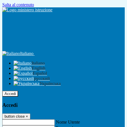
Salta al contenuto
Italiano
Italiano
English
Español
русский
Українська
Accedi
Accedi
button close
×
Nome Utente