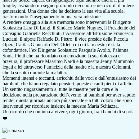
fragile, lasciando un segno profondo nei cuori e nei ricordi di intere
generazioni. Una donna che ha dedicato la sua vita alla scuola,
trasformando l’insegnamento in una vera missione.
A rendere omaggio alla sua memoria sono intervenuti la Dirigente
Scolastica Lara Di Luigi, il Sindaco Mario Nugnes, il Presidente del
Consiglio Gabriella Recchiuti, l’Assessore all’Istruzione Francesco
Luciani, il nipote Raffaele Di Pietro, il vice preside della Piccola
Opera Caritas Giancarlo Dell'Orletta di cui la maestra è stata
cofondatrice, l’ex Dirigente Scolastico Pasquale Avolio, l’alunna
Sonia Piotti che ha ricordato con emozione la sua dolcezza e
bravura, il professore Massimo Nardi e la maestra Jenny Mummolo
legati a lei attraverso l’amicizia della madre e la maestra Celommi,
che la sostituì durante la malattia.
Momenti intensi e toccanti, arricchiti dalle voci e dall’entusiasmo dei
bambini, che hanno regalato pensieri, poesie e canti pieni di affetto.
Un sentito ringraziamento a tutte le maestre per la cura e la
dedizione nella preparazione dell’evento, ai bambini per aver saputo
render questa giornata ancora più speciale e a tutti coloro che sono
intervenuti per ricordare insieme la maestra Maria Schiazza.
Un ricordo che continua a vivere, ogni giorno, tra i banchi di scuola.
❤️