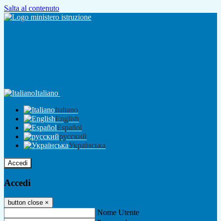
Salta al contenuto
Italiano
Italiano
English
Español
русский
Українська
Accedi
Accedi
button close
×
Nome Utente