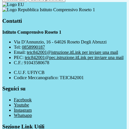
Istituto Comprensivo Roseto 1
Contatti
Istituto Comprensivo Roseto 1
Via D'Annunzio, 16 - 64026 Roseto Degli Abruzzi
Tel:
0858990187
Email:
teic842001@istruzione.it
Link per inviare una mail
PEC:
teic842001@pec.istruzione.it
Link per inviare una mail
C.F.: 91043580678
C.U.F. UFIYCB
Codice Meccanografico: TEIC842001
Seguici su
Facebook
Youtube
Instagram
Whatsapp
Sezione Link Utili