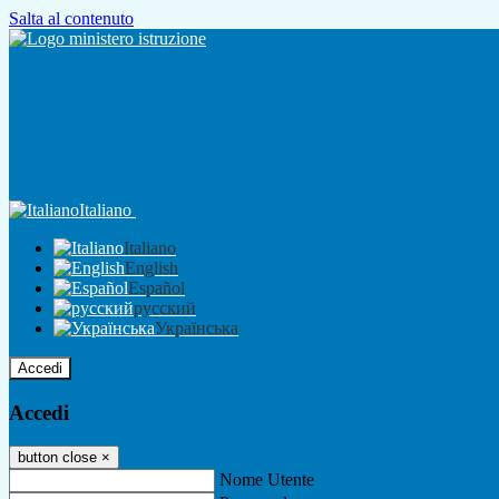
Salta al contenuto
Italiano
Italiano
English
Español
русский
Українська
Accedi
Accedi
button close
×
Nome Utente