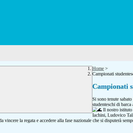
Home
>
Campionati studentesc
Campionati s
Si sono tenute sabato 
studenteschi di barca 
Il nostro istitut
Iachini, Ludovico Ta
da vincere la regata e accedere alla fase nazionale che si disputerà sem