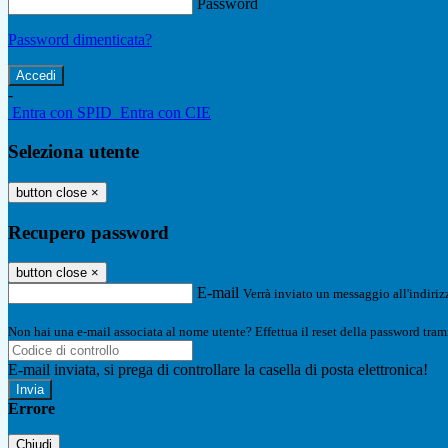
Password
Password dimenticata?
-
Entra con SPID
Entra con CIE
Seleziona utente
button close
×
Recupero password
button close
×
E-mail
Verrà inviato un messaggio all'indirizz
Non hai una e-mail associata al nome utente? Effettua il reset della password tram
E-mail inviata, si prega di controllare la casella di posta elettronica!
Errore
Chiudi