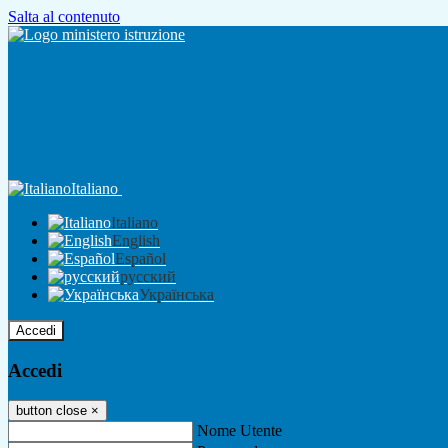
Salta al contenuto
Italiano
Italiano
English
Español
русский
Українська
Accedi
Accedi
button close
×
Nome Utente