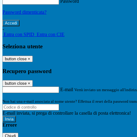
Password
Password dimenticata?
-
Entra con SPID
Entra con CIE
Seleziona utente
button close
×
Recupero password
button close
×
E-mail
Verrà inviato un messaggio all'indirizz
Non hai una e-mail associata al nome utente? Effettua il reset della password tram
E-mail inviata, si prega di controllare la casella di posta elettronica!
Errore
Chiudi