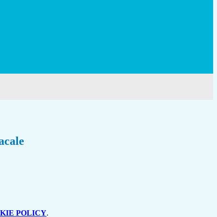
acale
KIE POLICY
.