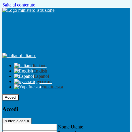
Salta al contenuto
Italiano
Italiano
English
Español
русский
Українська
Accedi
Accedi
button close
×
Nome Utente