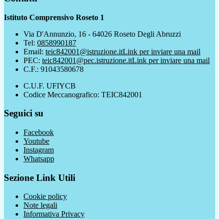
Istituto Comprensivo Roseto 1
Via D'Annunzio, 16 - 64026 Roseto Degli Abruzzi
Tel:
0858990187
Email:
teic842001@istruzione.it
Link per inviare una mail
PEC:
teic842001@pec.istruzione.it
Link per inviare una mail
C.F.: 91043580678
C.U.F. UFIYCB
Codice Meccanografico: TEIC842001
Seguici su
Facebook
Youtube
Instagram
Whatsapp
Sezione Link Utili
Cookie policy
Note legali
Informativa Privacy